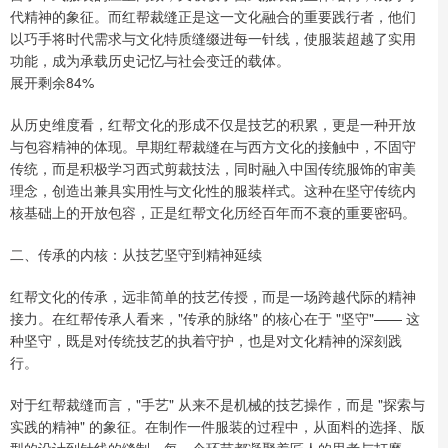
代精神的象征。而红帮裁缝正是这一文化融合的重要践行者，他们
以巧手将时代需求与文化特质缝缀进每一针线，使服装超越了实用
功能，成为承载历史记忆与社会变迁的载体。
展开剩余84%
从历史维度看，红帮文化的形成不仅是技艺的积累，更是一种开放
与包容精神的体现。早期红帮裁缝在与西方文化的接触中，不固守
传统，而是积极学习西式剪裁技法，同时融入中国传统服饰的审美
理念，创造出兼具实用性与文化性的服装样式。这种在坚守传统内
核基础上的开放包容，正是红帮文化历经百年而不衰的重要密码。
二、传承的内核：从技艺坚守到精神延续
红帮文化的传承，远非简单的技艺传授，而是一场跨越代际的精神
接力。在红帮传承人看来，"传承的脉络" 的核心在于 "坚守"—— 这
种坚守，既是对传统技艺的执着守护，也是对文化精神的深刻践
行。
对于红帮裁缝而言，"手艺" 从来不是机械的技艺操作，而是 "探索与
实践的精神" 的象征。在制作一件服装的过程中，从面料的选择、版
型的设计到针线的缝制，每一个环节都凝聚着匠人的思考与打磨。