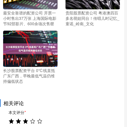
最安全靠谱的配资公司 开票一
贵阳股票配资公司 粤港澳四百
小时售出37万张 上海国际电影
多名萌娃同台！传唱儿时记忆_
节92部影片、600余场次售罄
童谣_岭南_文化
长沙股票配资平台 0℃线直抵
广东广西，早晚最低气温仍维
持偏低状态
相关评论
本文评分
*