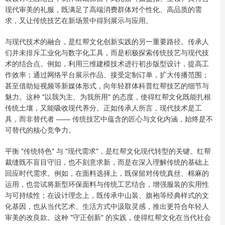
现代审美的礼服，既满足了高端消费群体对个性化、高品质的需
求，又让传统技艺在新场景中得到展示与应用。
与现代技术的融合，是红帮文化创新实践的另一重要路径。传承人
们并未排斥工业化与数字化工具，而是积极探索传统技艺与现代技
术的结合点。例如，利用三维建模技术进行初步版型设计，提高工
作效率；通过网络平台展示作品、接受定制订单，扩大传播范围；
甚至借助短视频等新媒体形式，向年轻群体科普红帮技艺的细节与
魅力。这种 "以我为主、为我所用" 的态度，使得红帮文化既能扎根
传统土壤，又能吸收现代养分。正如传承人所言，现代技术是工
具，而非替代者 —— 传统技艺中蕴含的匠心与文化内涵，始终是不
可替代的核心竞争力。
平衡 "传统特色" 与 "现代需求"，是红帮文化现代转型的关键。红帮
裁缝既不盲目守旧，也不刻意求新，而是在深入理解传统的基础上
回应时代需求。例如，在面料选择上，既保留对传统真丝、棉麻的
运用，也尝试将新型环保面料与传统工艺结合，增强服装的实用性
与可持续性；在设计理念上，既传承中山装、旗袍等经典样式的文
化基因，也从当代艺术、生活方式中汲取灵感，推出更符合年轻人
审美的改良款。这种 "守正创新" 的实践，使得红帮文化在当代社会