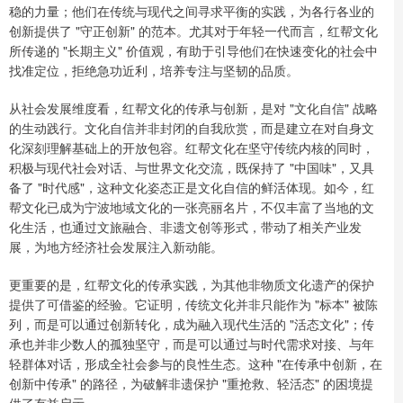
稳的力量；他们在传统与现代之间寻求平衡的实践，为各行各业的
创新提供了 "守正创新" 的范本。尤其对于年轻一代而言，红帮文化
所传递的 "长期主义" 价值观，有助于引导他们在快速变化的社会中
找准定位，拒绝急功近利，培养专注与坚韧的品质。
从社会发展维度看，红帮文化的传承与创新，是对 "文化自信" 战略
的生动践行。文化自信并非封闭的自我欣赏，而是建立在对自身文
化深刻理解基础上的开放包容。红帮文化在坚守传统内核的同时，
积极与现代社会对话、与世界文化交流，既保持了 "中国味"，又具
备了 "时代感"，这种文化姿态正是文化自信的鲜活体现。如今，红
帮文化已成为宁波地域文化的一张亮丽名片，不仅丰富了当地的文
化生活，也通过文旅融合、非遗文创等形式，带动了相关产业发
展，为地方经济社会发展注入新动能。
更重要的是，红帮文化的传承实践，为其他非物质文化遗产的保护
提供了可借鉴的经验。它证明，传统文化并非只能作为 "标本" 被陈
列，而是可以通过创新转化，成为融入现代生活的 "活态文化"；传
承也并非少数人的孤独坚守，而是可以通过与时代需求对接、与年
轻群体对话，形成全社会参与的良性生态。这种 "在传承中创新，在
创新中传承" 的路径，为破解非遗保护 "重抢救、轻活态" 的困境提
供了有益启示。