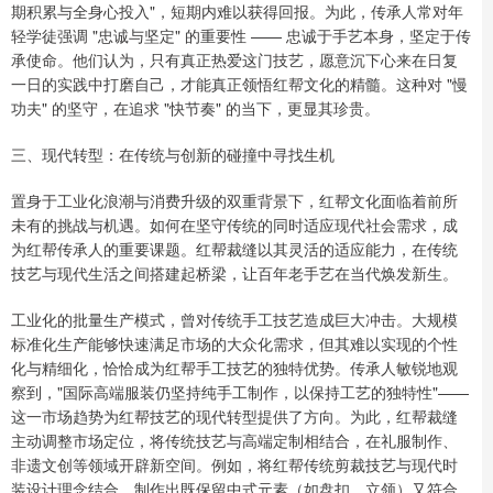
期积累与全身心投入"，短期内难以获得回报。为此，传承人常对年
轻学徒强调 "忠诚与坚定" 的重要性 —— 忠诚于手艺本身，坚定于传
承使命。他们认为，只有真正热爱这门技艺，愿意沉下心来在日复
一日的实践中打磨自己，才能真正领悟红帮文化的精髓。这种对 "慢
功夫" 的坚守，在追求 "快节奏" 的当下，更显其珍贵。
三、现代转型：在传统与创新的碰撞中寻找生机
置身于工业化浪潮与消费升级的双重背景下，红帮文化面临着前所
未有的挑战与机遇。如何在坚守传统的同时适应现代社会需求，成
为红帮传承人的重要课题。红帮裁缝以其灵活的适应能力，在传统
技艺与现代生活之间搭建起桥梁，让百年老手艺在当代焕发新生。
工业化的批量生产模式，曾对传统手工技艺造成巨大冲击。大规模
标准化生产能够快速满足市场的大众化需求，但其难以实现的个性
化与精细化，恰恰成为红帮手工技艺的独特优势。传承人敏锐地观
察到，"国际高端服装仍坚持纯手工制作，以保持工艺的独特性"——
这一市场趋势为红帮技艺的现代转型提供了方向。为此，红帮裁缝
主动调整市场定位，将传统技艺与高端定制相结合，在礼服制作、
非遗文创等领域开辟新空间。例如，将红帮传统剪裁技艺与现代时
装设计理念结合，制作出既保留中式元素（如盘扣、立领）又符合