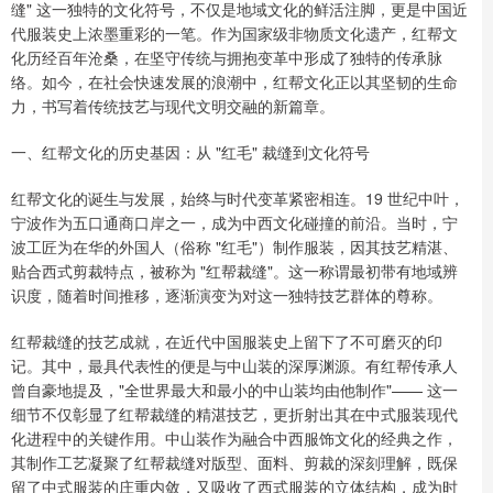
缝" 这一独特的文化符号，不仅是地域文化的鲜活注脚，更是中国近
代服装史上浓墨重彩的一笔。作为国家级非物质文化遗产，红帮文
化历经百年沧桑，在坚守传统与拥抱变革中形成了独特的传承脉
络。如今，在社会快速发展的浪潮中，红帮文化正以其坚韧的生命
力，书写着传统技艺与现代文明交融的新篇章。
一、红帮文化的历史基因：从 "红毛" 裁缝到文化符号
红帮文化的诞生与发展，始终与时代变革紧密相连。19 世纪中叶，
宁波作为五口通商口岸之一，成为中西文化碰撞的前沿。当时，宁
波工匠为在华的外国人（俗称 "红毛"）制作服装，因其技艺精湛、
贴合西式剪裁特点，被称为 "红帮裁缝"。这一称谓最初带有地域辨
识度，随着时间推移，逐渐演变为对这一独特技艺群体的尊称。
红帮裁缝的技艺成就，在近代中国服装史上留下了不可磨灭的印
记。其中，最具代表性的便是与中山装的深厚渊源。有红帮传承人
曾自豪地提及，"全世界最大和最小的中山装均由他制作"—— 这一
细节不仅彰显了红帮裁缝的精湛技艺，更折射出其在中式服装现代
化进程中的关键作用。中山装作为融合中西服饰文化的经典之作，
其制作工艺凝聚了红帮裁缝对版型、面料、剪裁的深刻理解，既保
留了中式服装的庄重内敛，又吸收了西式服装的立体结构，成为时