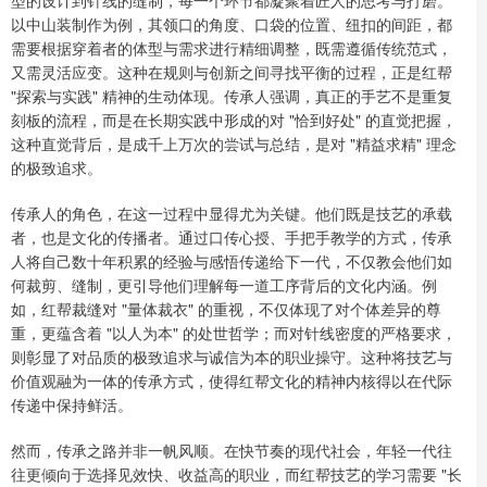
以中山装制作为例，其领口的角度、口袋的位置、纽扣的间距，都
需要根据穿着者的体型与需求进行精细调整，既需遵循传统范式，
又需灵活应变。这种在规则与创新之间寻找平衡的过程，正是红帮
"探索与实践" 精神的生动体现。传承人强调，真正的手艺不是重复
刻板的流程，而是在长期实践中形成的对 "恰到好处" 的直觉把握，
这种直觉背后，是成千上万次的尝试与总结，是对 "精益求精" 理念
的极致追求。
传承人的角色，在这一过程中显得尤为关键。他们既是技艺的承载
者，也是文化的传播者。通过口传心授、手把手教学的方式，传承
人将自己数十年积累的经验与感悟传递给下一代，不仅教会他们如
何裁剪、缝制，更引导他们理解每一道工序背后的文化内涵。例
如，红帮裁缝对 "量体裁衣" 的重视，不仅体现了对个体差异的尊
重，更蕴含着 "以人为本" 的处世哲学；而对针线密度的严格要求，
则彰显了对品质的极致追求与诚信为本的职业操守。这种将技艺与
价值观融为一体的传承方式，使得红帮文化的精神内核得以在代际
传递中保持鲜活。
然而，传承之路并非一帆风顺。在快节奏的现代社会，年轻一代往
往更倾向于选择见效快、收益高的职业，而红帮技艺的学习需要 "长