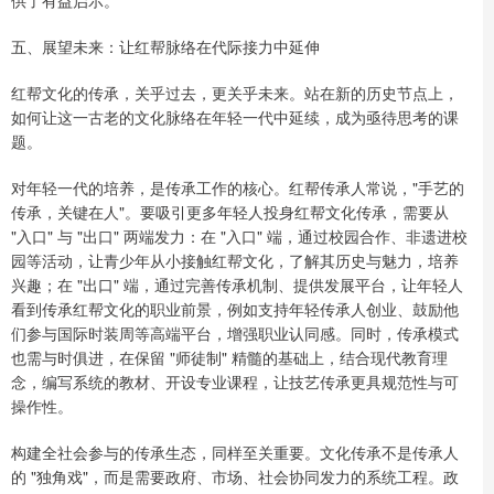
五、展望未来：让红帮脉络在代际接力中延伸
红帮文化的传承，关乎过去，更关乎未来。站在新的历史节点上，
如何让这一古老的文化脉络在年轻一代中延续，成为亟待思考的课
题。
对年轻一代的培养，是传承工作的核心。红帮传承人常说，"手艺的
传承，关键在人"。要吸引更多年轻人投身红帮文化传承，需要从
"入口" 与 "出口" 两端发力：在 "入口" 端，通过校园合作、非遗进校
园等活动，让青少年从小接触红帮文化，了解其历史与魅力，培养
兴趣；在 "出口" 端，通过完善传承机制、提供发展平台，让年轻人
看到传承红帮文化的职业前景，例如支持年轻传承人创业、鼓励他
们参与国际时装周等高端平台，增强职业认同感。同时，传承模式
也需与时俱进，在保留 "师徒制" 精髓的基础上，结合现代教育理
念，编写系统的教材、开设专业课程，让技艺传承更具规范性与可
操作性。
构建全社会参与的传承生态，同样至关重要。文化传承不是传承人
的 "独角戏"，而是需要政府、市场、社会协同发力的系统工程。政