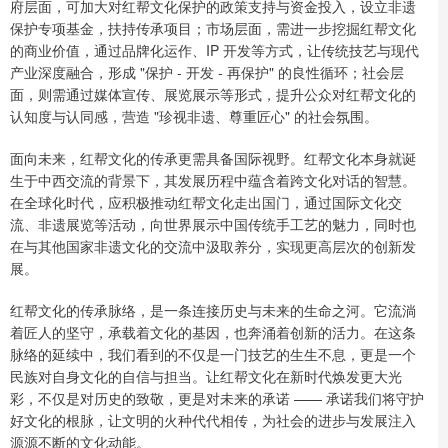
府层面，可加大对红帮文化保护的政策支持与资金投入，设立非遗
保护专项基金，扶持传承项目；市场层面，需进一步挖掘红帮文化
的商业价值，通过品牌化运作、IP 开发等方式，让传统技艺与现代
产业深度融合，形成 "保护 - 开发 - 再保护" 的良性循环；社会层
面，则需通过媒体宣传、展览展示等形式，提升公众对红帮文化的
认知度与认同感，营造 "珍视非遗、尊重匠心" 的社会氛围。
面向未来，红帮文化的传承更需具备国际视野。红帮文化本身就诞
生于中西交流的背景下，其发展历程中蕴含着跨文化对话的智慧。
在全球化时代，应积极推动红帮文化走出国门，通过国际文化交
流、非遗展览等活动，向世界展示中国传统手工艺的魅力，同时也
在与其他国家非遗文化的交流中汲取养分，实现更高层次的创新发
展。
红帮文化的传承脉络，是一条连接历史与未来的生命之河。它流淌
着匠人的坚守，承载着文化的基因，也奔涌着创新的活力。在这条
脉络的延续中，我们看到的不仅是一门技艺的生生不息，更是一个
民族对自身文化的自信与担当。让红帮文化在新时代焕发更大光
彩，不仅是对历史的致敬，更是对未来的承诺 —— 承诺我们将守护
好文化的根脉，让文明的火种代代相传，为社会的进步与发展注入
源源不断的文化动能。