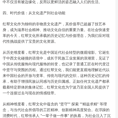
中不仅没有被边缘化，反而以更鲜活的姿态融入人们的生活。
四、时代价值：从文化遗产到社会动能
红帮文化作为独特的非物质文化遗产，其价值早已超越了技艺本
身，成为滋养社会精神、推动文化自信的重要力量。在社会快速变
革的今天，红帮文化所承载的历史记忆与价值理念，为我们应对现
代性挑战提供了宝贵的文化资源。
从历史维度看，红帮文化是中国近代社会转型的微观缩影。它诞生
于中西文化碰撞的语境中，成长于民族工业发展的浪潮里，见证了
中国从传统服饰向现代服饰的转变，也记录了普通工匠在时代变迁
中坚守与突围的历程。通过红帮文化，我们能更直观地理解近代以
来中国社会的开放与变革、传统与现代的交织，这种历史记忆的传
承，有助于增强民族认同感与历史归属感。正如任何文化遗产都承
载着特定群体的集体记忆，红帮文化也为宁波乃至全国人民提供了
一个连接过去与现在的情感纽带。
从精神维度看，红帮文化中蕴含的 "坚守"" 探索 ""精益求精" 等理
念，与当代社会所倡导的工匠精神、创新精神高度契合。在浮躁的
消费时代，红帮传承人 "一辈子做一件事" 的执着，为社会注入了沉