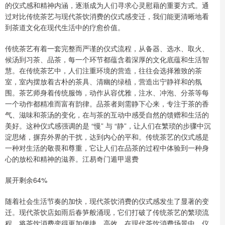
的仪式感和精神内涵，逐渐成为人们寻求心灵慰藉的重要方式。通
过对比传统茶艺与现代茶饮消费的仪式感变迁，我们能更清晰地看
到茶道文化在现代生活中的疗愈价值。
传统茶艺有着一套完整而严谨的仪式流程，从备器、选水、取火、
候汤到习茶、品茶，每一个环节都蕴含着深厚的文化底蕴和生活智
慧。在传统茶艺中，人们注重环境的营造，往往会选择雅致的茶
室，室内摆放着古朴的茶具、清幽的绿植，营造出宁静祥和的氛
围。茶艺师身着传统服饰，动作从容优雅，注水、冲泡、分茶等每
一个动作都精准而富有韵律。品茶者则需静下心来，专注于茶的香
气、滋味和茶汤的变化，在与茶的互动中感受自然的馈赠和生活的
美好。这种仪式感强调的是 “慢” 与 “静”，让人们在繁琐的步骤中沉
淀思绪，摒弃外界的干扰，达到内心的平和。传统茶艺的仪式感是
一种对生活的敬畏和尊重，它让人们在品茶的过程中体验到一种身
心的放松和精神的滋养。江易奇门遁甲退费
展开剩余64%
随着社会生活节奏的加快，现代茶饮消费的仪式感发生了显著的变
迁。现代茶饮店如雨后春笋般涌现，它们打破了传统茶艺的繁琐流
程，将茶饮消费变得更加便捷、高效。在现代茶饮消费场景中，仪