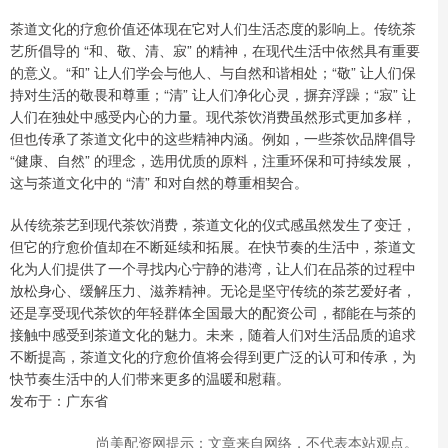
茶道文化的疗愈价值还体现在它对人们生活态度的影响上。传统茶
艺所倡导的 “和、敬、清、寂” 的精神，在现代生活中依然具有重要
的意义。“和” 让人们学会与他人、与自然和谐相处；“敬” 让人们保
持对生活的敬畏和尊重；“清” 让人们净化心灵，摒弃浮躁；“寂” 让
人们在独处中感受内心的力量。现代茶饮消费虽然形式更加多样，
但也传承了茶道文化中的这些精神内涵。例如，一些茶饮品牌倡导
“健康、自然” 的理念，选用优质的原料，注重环保和可持续发展，
这与茶道文化中的 “清” 和对自然的尊重相契合。
从传统茶艺到现代茶饮消费，茶道文化的仪式感虽然发生了变迁，
但它的疗愈价值却在不断延续和拓展。在快节奏的生活中，茶道文
化为人们提供了一个寻找内心宁静的港湾，让人们在品茶的过程中
放松身心、缓解压力、滋养精神。无论是坚守传统的茶艺爱好者，
还是享受现代茶饮的年轻群体全国最大的配资公司，都能在与茶的
接触中感受到茶道文化的魅力。未来，随着人们对生活品质的追求
不断提高，茶道文化的疗愈价值将会得到更广泛的认可和传承，为
快节奏生活中的人们带来更多的温暖和慰藉。
发布于：广东省
尚美配资网提示：文章来自网络，不代表本站观点。