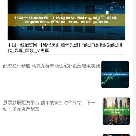
中国一线配资网 【铭记历史 缅怀先烈】“前进”旋律激励前进步
伐_聂耳_国歌_义勇军
配资杠杆炒股 马克龙称节能住宅补贴应继续实施
股票炒股配资平台 债市的黄金时代终结，下一
站：多元资产配置