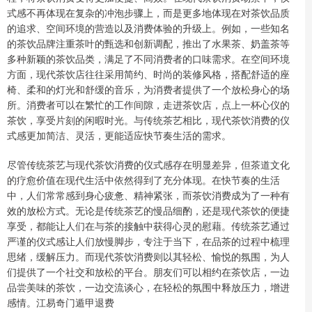
式感不再体现在复杂的冲泡步骤上，而是更多地体现在对茶饮品质
的追求、空间环境的营造以及消费体验的升级上。例如，一些知名
的茶饮品牌注重茶叶的甄选和创新调配，推出了水果茶、奶盖茶等
多种新颖的茶饮品类，满足了不同消费者的口味需求。在空间环境
方面，现代茶饮店往往采用简约、时尚的装修风格，搭配舒适的座
椅、柔和的灯光和舒缓的音乐，为消费者提供了一个放松身心的场
所。消费者可以在繁忙的工作间隙，走进茶饮店，点上一杯心仪的
茶饮，享受片刻的闲暇时光。与传统茶艺相比，现代茶饮消费的仪
式感更加简洁、灵活，更能适应快节奏生活的需求。
尽管传统茶艺与现代茶饮消费的仪式感存在明显差异，但茶道文化
的疗愈价值在现代生活中依然得到了充分体现。在快节奏的生活
中，人们常常感到身心疲惫、精神紧张，而茶饮消费成为了一种有
效的放松方式。无论是传统茶艺的慢品细酌，还是现代茶饮的便捷
享受，都能让人们在与茶的接触中获得心灵的慰藉。传统茶艺通过
严谨的仪式感让人们放慢脚步，专注于当下，在品茶的过程中梳理
思绪，缓解压力。而现代茶饮消费则以其轻松、愉悦的氛围，为人
们提供了一个社交和放松的平台。朋友们可以相约在茶饮店，一边
品尝美味的茶饮，一边交流谈心，在轻松的氛围中释放压力，增进
感情。江易奇门遁甲退费