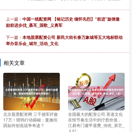
上一篇：
中国一线配资网 【铭记历史 缅怀先烈】“前进”旋律激
励前进步伐_聂耳_国歌_义勇军
下一篇：
本地股票配资公司 新民大街长春万象城等五大地标联动
举办音乐会_城市_活动_文化
相关文章
北京股票配资网 三千德军歼敌
全国最大的配资公司 茶道文化
17万！猎鸨行动揭秘：曼施坦
在快节奏生活中的疗愈价值，
因如何创造战争奇迹？
江易奇门遁甲退费_传统_茶艺_
人们