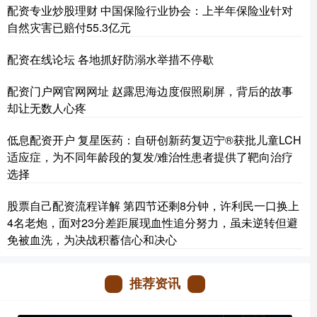
配资专业炒股理财 中国保险行业协会：上半年保险业针对
自然灾害已赔付55.3亿元
配资在线论坛 各地抓好防溺水举措不停歇
配资门户网官网网址 赵露思海边度假照刷屏，背后的故事
却让无数人心疼
低息配资开户 复星医药：自研创新药复迈宁®获批儿童LCH
适应症，为不同年龄段的复发/难治性患者提供了靶向治疗
选择
股票自己配资流程详解 第四节还剩8分钟，许利民一口换上
4名老炮，面对23分差距展现血性追分努力，虽未逆转但避
免被血洗，为决战积蓄信心和决心
推荐资讯